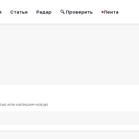
я
Статьи
Радар
🔍 Проверить
Лента
атью или напишем новую