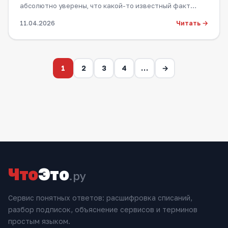
абсолютно уверены, что какой-то известный факт…
Читать →
11.04.2026
1
2
3
4
…
→
Что
Это
.ру
Сервис понятных ответов: расшифровка списаний,
разбор подписок, объяснение сервисов и терминов
простым языком.