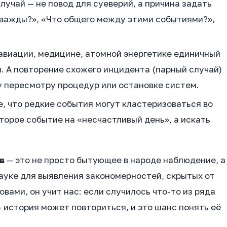
учай — не повод для суеверий, а причина задать
дважды?», «Что общего между этими событиями?»,
авиации, медицине, атомной энергетике единичный
 А повторение схожего инцидента (парный случай)
у пересмотру процедур или остановке систем.
, что редкие события могут кластеризоваться во
торое событие на «несчастливый день», а искать
в
— это не просто бытующее в народе наблюдение, а
ауке для выявления закономерностей, скрытых от
вами, он учит нас: если случилось что-то из ряда
 история может повториться, и это шанс понять её