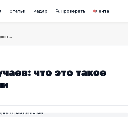
я
Статьи
Радар
🔍 Проверить
Лента
Закон парных случаев: что это такое простыми словами
чаев: что это такое
ми