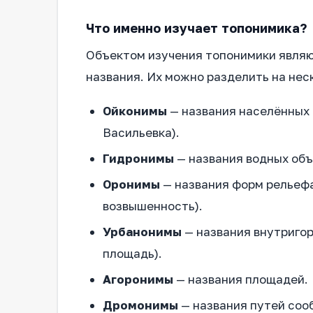
Что именно изучает топонимика?
Объектом изучения топонимики явля
названия. Их можно разделить на нес
Ойконимы
— названия населённых 
Васильевка).
Гидронимы
— названия водных объе
Оронимы
— названия форм рельефа
возвышенность).
Урбанонимы
— названия внутригор
площадь).
Агоронимы
— названия площадей.
Дромонимы
— названия путей соо