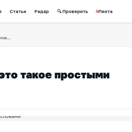
я
Статьи
Радар
🔍 Проверить
Лента
Топонимика: что это такое простыми словами
 это такое простыми