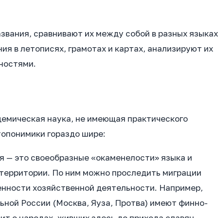
звания, сравнивают их между собой в разных языках
ия в летописях, грамотах и картах, анализируют их
ностями.
демическая наука, не имеющая практического
 топонимики гораздо шире:
ия — это своеобразные «окаменелости» языка и
 территории. По ним можно проследить миграции
енности хозяйственной деятельности. Например,
ьной России (Москва, Яуза, Протва) имеют финно-
ит о народах, живших здесь до прихода славян.