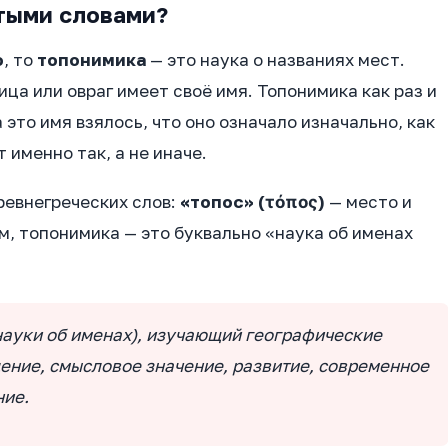
тыми словами?
о
, то
топонимика
— это наука о названиях мест.
ица или овраг имеет своё имя. Топонимика как раз и
 это имя взялось, что оно означало изначально, как
 именно так, а не иначе.
ревнегреческих слов:
«топос» (τόπος)
— место и
м, топонимика — это буквально «наука об именах
науки об именах), изучающий географические
дение, смысловое значение, развитие, современное
ние.