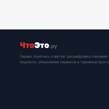
Что
Это
.ру
Сервис понятных ответов: расшифровка списаний,
подписок, объяснение сервисов и терминов прост