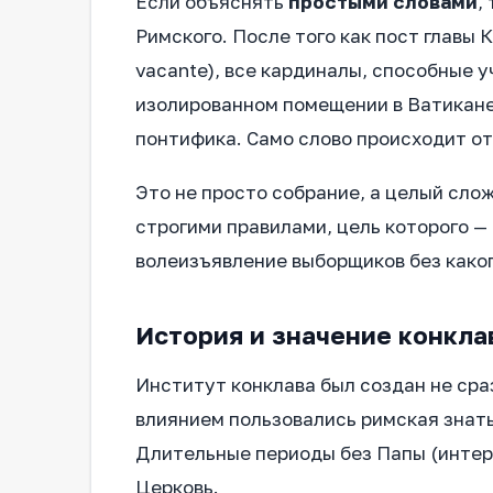
Если объяснять
простыми словами
,
Римского. После того как пост главы
vacante), все кардиналы, способные у
изолированном помещении в Ватикане 
понтифика. Само слово происходит о
Это не просто собрание, а целый сл
строгими правилами, цель которого —
волеизъявление выборщиков без каког
История и значение конкла
Институт конклава был создан не сра
влиянием пользовались римская знат
Длительные периоды без Папы (интер
Церковь.