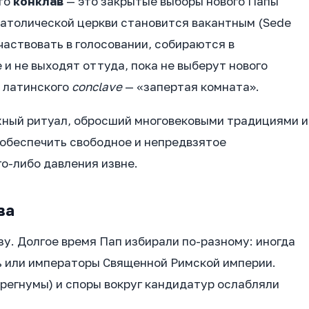
 то
конклав
— это закрытые выборы нового Папы
 Католической церкви становится вакантным (Sede
частвовать в голосовании, собираются в
и не выходят оттуда, пока не выберут нового
т латинского
conclave
— «запертая комната».
ожный ритуал, обросший многовековыми традициями и
 обеспечить свободное и непредвзятое
о-либо давления извне.
ва
зу. Долгое время Пап избирали по-разному: иногда
ь или императоры Священной Римской империи.
регнумы) и споры вокруг кандидатур ослабляли