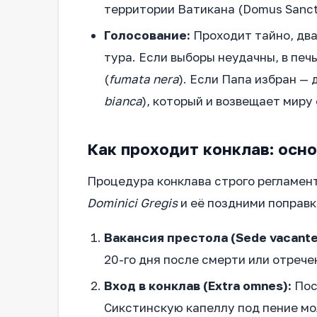
территории Ватикана (Domus Sanct
Голосование:
Проходит тайно, дв
тура. Если выборы неудачны, в пе
(
fumata nera
). Если Папа избран —
bianca
), который и возвещает миру 
Как проходит конклав: осн
Процедура конклава строго регламен
Dominici Gregis
и её поздними поправк
Вакансия престола (Sede vacante
20-го дня после смерти или отрече
Вход в конклав (Extra omnes):
Пос
Сикстинскую капеллу под пение мол