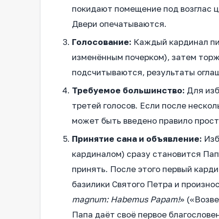
покидают помещение под возглас ц
Двери опечатываются.
Голосование:
Каждый кардинал пиш
изменённым почерком), затем торже
подсчитываются, результаты огла
Требуемое большинство:
Для изб
третей голосов. Если после несколь
может быть введено правило прост
Принятие сана и объявление:
Изб
кардиналом) сразу становится Пап
принять. После этого первый кард
базилики Святого Петра и произно
magnum: Habemus Papam!
» («Возв
Папа даёт своё первое благословени