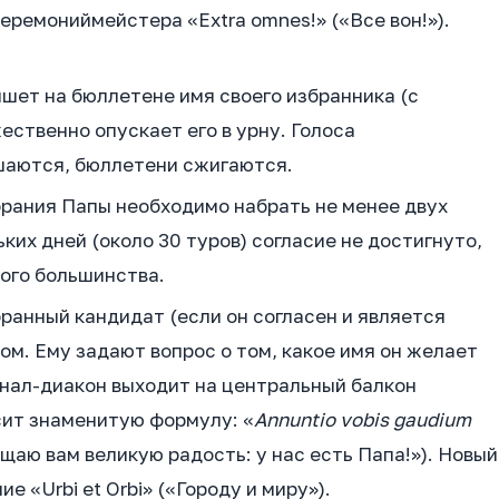
еремониймейстера «Extra omnes!» («Все вон!»).
ет на бюллетене имя своего избранника (с
ственно опускает его в урну. Голоса
шаются, бюллетени сжигаются.
рания Папы необходимо набрать не менее двух
ких дней (около 30 туров) согласие не достигнуто,
ого большинства.
ранный кандидат (если он согласен и является
ом. Ему задают вопрос о том, какое имя он желает
инал-диакон выходит на центральный балкон
сит знаменитую формулу: «
Annuntio vobis gaudium
ещаю вам великую радость: у нас есть Папа!»). Новый
е «Urbi et Orbi» («Городу и миру»).