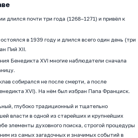
аве
и длился почти три года (1268–1271) и привёл к
остоялся в 1939 году и длился всего один день (три
н Пий XII.
ания Бенедикта XVI многие наблюдатели сначала
аницу.
нклав собирался не после смерти, а после
енедикта XVI). На нём был избран Папа Франциск.
ьный, глубоко традиционный и тщательно
ей власти в одной из старейших и крупнейших
ебе элементы духовного поиска, строгой процедуры
дним из самых загадочных и значимых событий в