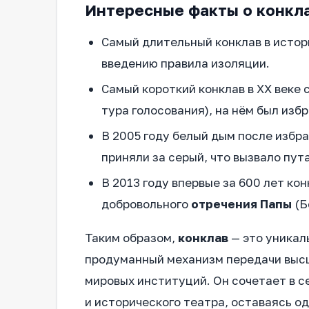
Интересные факты о конкл
Самый длительный конклав в истори
введению правила изоляции.
Самый короткий конклав в XX веке с
тура голосования), на нём был избра
В 2005 году белый дым после избр
приняли за серый, что вызвало пут
В 2013 году впервые за 600 лет ко
добровольного
отречения Папы
(Б
Таким образом,
конклав
— это уникал
продуманный механизм передачи высш
мировых институций. Он сочетает в с
и исторического театра, оставаясь о