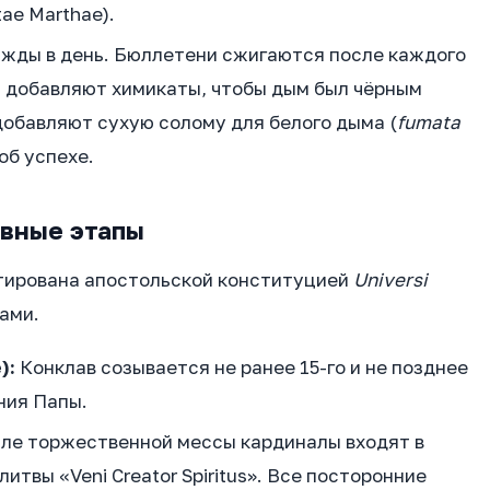
ae Marthae).
ажды в день. Бюллетени сжигаются после каждого
чь добавляют химикаты, чтобы дым был чёрным
 добавляют сухую солому для белого дыма (
fumata
об успехе.
овные этапы
тирована апостольской конституцией
Universi
ами.
):
Конклав созывается не ранее 15-го и не позднее
ния Папы.
ле торжественной мессы кардиналы входят в
итвы «Veni Creator Spiritus». Все посторонние