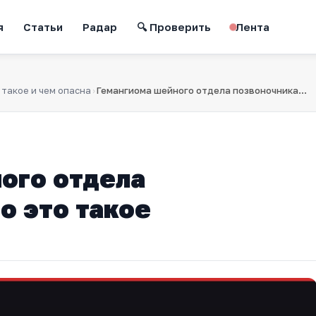
я
Статьи
Радар
🔍 Проверить
Лента
 такое и чем опасна
Гемангиома шейного отдела позвоночника: что это такое
›
ого отдела
о это такое