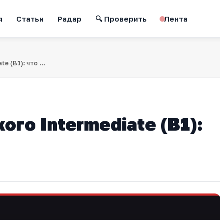
я
Статьи
Радар
🔍 Проверить
Лента
Уровень английского Intermediate (B1): что это значит
ого Intermediate (B1):