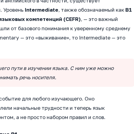
 и английского в частности, существует
. Уровень
Intermediate
, также обозначаемый как
B1
языковых компетенций (CEFR)
, — это важный
ешли от базового понимания к уверенному среднему
mentary — это «выживание», то Intermediate — это
шего пути в изучении языка. С ним уже можно
онимать речь носителя.
 событие для любого изучающего. Оно
олели начальные трудности и теперь язык
нтом, а не просто набором правил и слов.