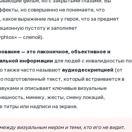
ывающий фильм, но с закрытыми глазами. Вы
ффекты, но совершенно не понимаете, что
, какое выражение лица у героя, что за предмет
мационную пустоту и заполняет
yphlos» — слепой).
вание — это лаконичное, объективное и
уальной информации
для людей с инвалидностью по
го также часто называют
аудиодескрипцией
(от
льно подготовленный текст, который встраивается в
звуками и описывает ключевые визуальные
нешность, мимику, жесты, смену локаций,
 титры или надписи на экране.
ежду визуальным миром и теми, кто его не видит.