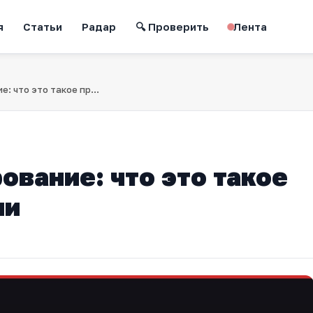
я
Статьи
Радар
🔍 Проверить
Лента
Тифлокомментирование: что это такое простыми словами
вание: что это такое
ми