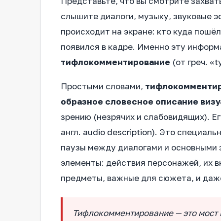
Представьте, что вы смотрите захват
слышите диалоги, музыку, звуковые э
происходит на экране: кто куда пошёл
появился в кадре. Именно эту инфор
тифлокомментирование
(от греч. «t
Простыми словами,
тифлокомментиро
образное словесное описание виз
зрению (незрячих и слабовидящих). Е
англ. audio description). Это специа
паузы между диалогами и основными 
элементы: действия персонажей, их в
предметы, важные для сюжета, и даже
Тифлокомментирование — это мост м