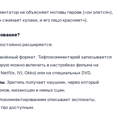
ентатор не объясняет мотивы героев («он злится»),
 сжимает кулаки, и его лицо краснеет»).
рование?
постоянно расширяется:
анённый формат. Тифлокомментарий записывается
орую можно включить в настройках фильма на
etflix, IVI, Okko) или на специальных DVD.
лы.
Зритель получает наушник, через который
мов, мизансцен и немых сцен.
локомментированием описывает экспонаты,
ство доступным.