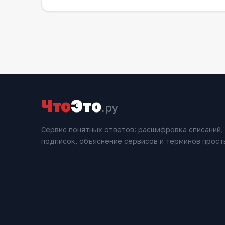
Что
Это
.ру
Сервис понятных ответов: расшифровка списаний,
подписок, объяснение сервисов и терминов прост