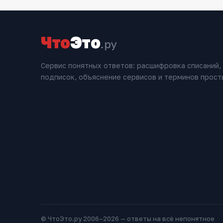
Что
Это
.ру
Сервис понятных ответов: расшифровка списаний,
подписок, объяснение сервисов и терминов прост
© ЧтоЭто.ру 2006–2026 — ответы на всё непонятное