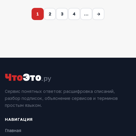
1
2
3
4
…
→
Что
Это
.ру
Сервис понятных ответов: расшифровка списаний,
разбор подписок, объяснение сервисов и терминов
простым языком.
НАВИГАЦИЯ
Главная