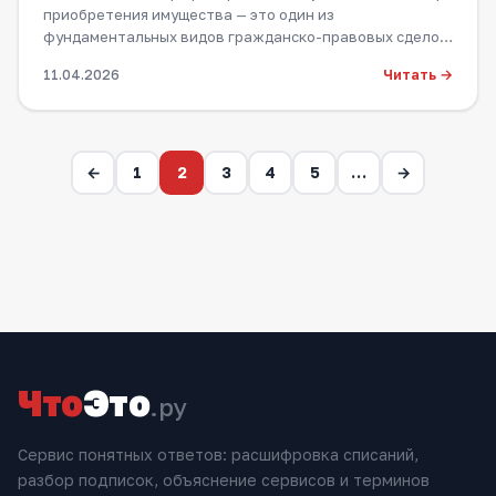
приобретения имущества — это один из
фундаментальных видов гражданско-правовых сделок,
по…
Читать →
11.04.2026
←
1
2
3
4
5
…
→
Что
Это
.ру
Сервис понятных ответов: расшифровка списаний,
разбор подписок, объяснение сервисов и терминов