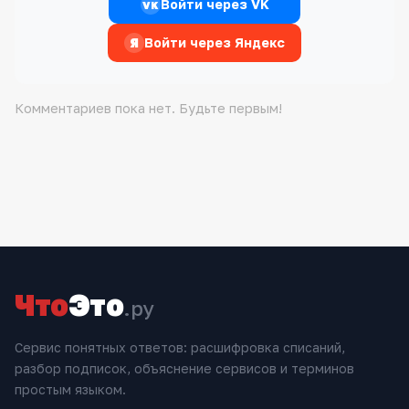
Войти через VK
VK
Я
Войти через Яндекс
Комментариев пока нет. Будьте первым!
Что
Это
.ру
Сервис понятных ответов: расшифровка списаний,
разбор подписок, объяснение сервисов и терминов
простым языком.