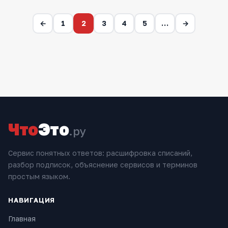
←
1
2
3
4
5
…
→
Что
Это
.ру
Сервис понятных ответов: расшифровка списаний,
разбор подписок, объяснение сервисов и терминов
простым языком.
НАВИГАЦИЯ
Главная