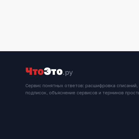
Что
Это
.ру
Сервис понятных ответов: расшифровка списаний,
подписок, объяснение сервисов и терминов прост