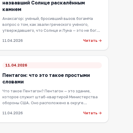
назвавший Солнце раскалённым
камнем
Анаксагор: учёный, бросивший вызов богамНа
вопрос о том, как звали греческого учёного,
утверждавшего, что Солнце и Луна — это не боги,
а ра…
Читать →
11.04.2026
11.04.2026
Пентагон: что это такое простыми
словами
Что такое Пентагон? Пентагон — это здание,
которое служит штаб-квартирой Министерства
обороны США. Оно расположено в округе
Арлингтон, штат…
Читать →
11.04.2026