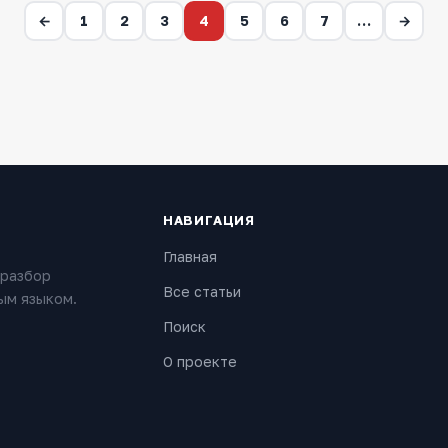
←
1
2
3
4
5
6
7
…
→
НАВИГАЦИЯ
Главная
 разбор
Все статьи
ым языком.
Поиск
О проекте