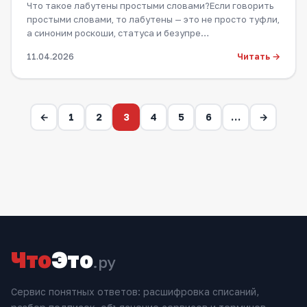
Что такое лабутены простыми словами?Если говорить
простыми словами, то лабутены — это не просто туфли,
а синоним роскоши, статуса и безупре…
Читать →
11.04.2026
←
1
2
3
4
5
6
…
→
Что
Это
.ру
Сервис понятных ответов: расшифровка списаний,