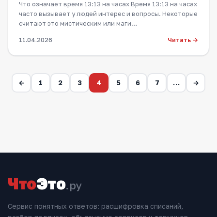
Что означает время 13:13 на часах Время 13:13 на часах
часто вызывает у людей интерес и вопросы. Некоторые
считают это мистическим или маги…
Читать →
11.04.2026
←
1
2
3
4
5
6
7
…
→
Что
Это
.ру
Сервис понятных ответов: расшифровка списаний,