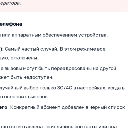
ератора.
телефона
 или аппаратным обеспечением устройства.
)
: Самый частый случай. В этом режиме все
вую, отключены.
се вызовы могут быть переадресованы на другой
ожет быть недоступен.
Случайный выбор только 3G/4G в настройках, когда в
 голосовых вызовов.
его
: Конкретный абонент добавлен в чёрный список
еплотно вставлена, окислились контакты или она