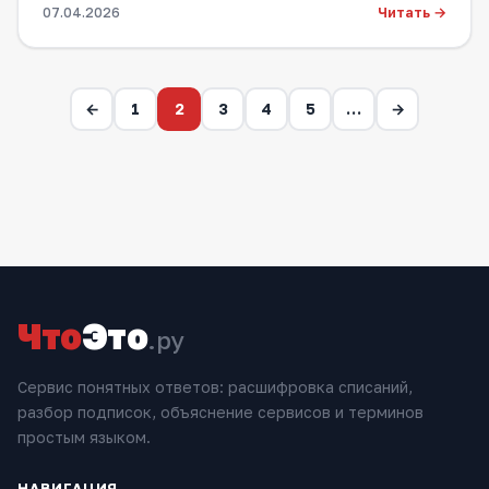
Читать →
07.04.2026
←
1
2
3
4
5
…
→
Что
Это
.ру
Сервис понятных ответов: расшифровка списаний,
разбор подписок, объяснение сервисов и терминов
простым языком.
НАВИГАЦИЯ