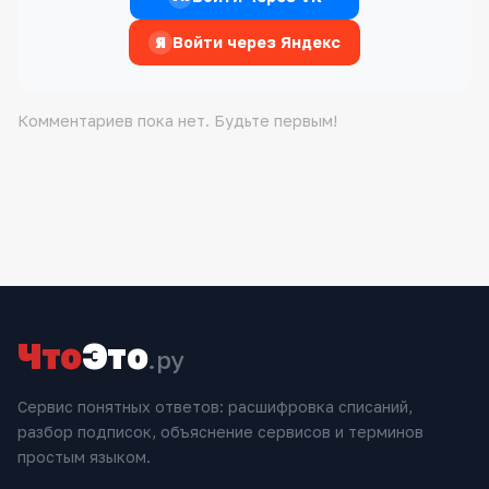
Я
Войти через Яндекс
Комментариев пока нет. Будьте первым!
Что
Это
.ру
Сервис понятных ответов: расшифровка списаний,
разбор подписок, объяснение сервисов и терминов
простым языком.