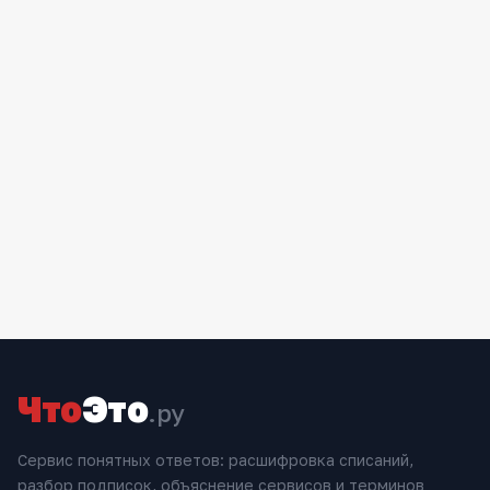
Что
Это
.ру
Сервис понятных ответов: расшифровка списаний,
разбор подписок, объяснение сервисов и терминов