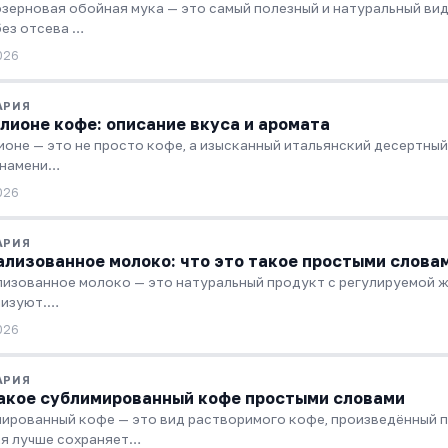
зерновая обойная мука — это самый полезный и натуральный вид
без отсева …
026
АРИЯ
лионе кофе: описание вкуса и аромата
ионе — это не просто кофе, а изысканный итальянский десертный
знамени…
026
АРИЯ
лизованное молоко: что это такое простыми слова
изованное молоко — это натуральный продукт с регулируемой жир
лизуют.…
026
АРИЯ
акое сублимированный кофе простыми словами
ированный кофе — это вид растворимого кофе, произведённый 
я лучше сохраняет…