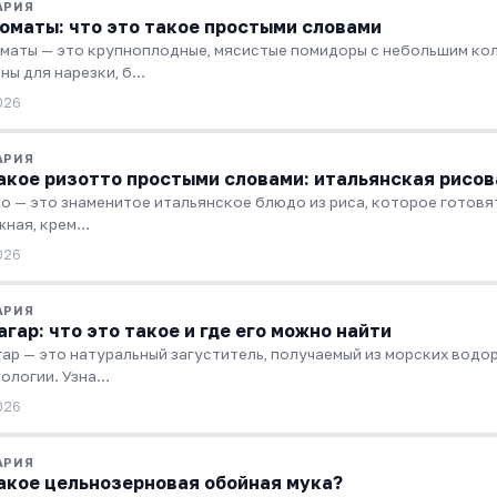
АРИЯ
оматы: что это такое простыми словами
маты — это крупноплодные, мясистые помидоры с небольшим кол
ны для нарезки, б…
026
АРИЯ
акое ризотто простыми словами: итальянская рисов
о — это знаменитое итальянское блюдо из риса, которое готовя
жная, крем…
026
АРИЯ
агар: что это такое и где его можно найти
гар — это натуральный загуститель, получаемый из морских водо
ологии. Узна…
026
АРИЯ
акое цельнозерновая обойная мука?