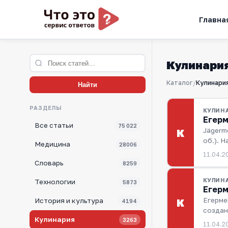
Главна
Кулинари
Каталог
/
Кулинари
Найти
РАЗДЕЛЫ
КУЛИН
Егерм
Все статьи
75 022
Jägerm
К
об.). 
Медицина
28006
11.04.2
Словарь
8259
КУЛИН
Технологии
5873
Егерм
Егерме
К
История и культура
4194
создан
Кулинария
3263
11.04.2