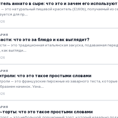
тель аннато в сыре: что это и зачем его используют
 — это натуральный пищевой краситель (E160b), получаемый из се
зуется для пр…
026
АРИЯ
асти: что это за блюдо и как выглядит?
сти — это традиционная итальянская закуска, подаваемая перед 
, как выгляди…
026
АРИЯ
троли: что это такое простыми словами
роли — это французские пирожные из заварного теста, которые
бразием начинок. Узна…
026
АРИЯ
-торты: что это такое простыми словами
торт — это небольшой, порционный торт, который идеально подх