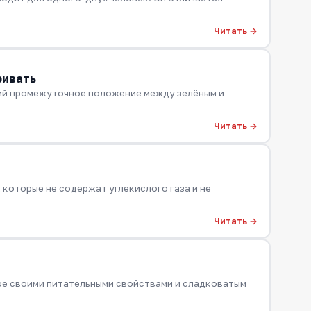
Читать →
ривать
щий промежуточное положение между зелёным и
Читать →
 которые не содержат углекислого газа и не
Читать →
ное своими питательными свойствами и сладковатым