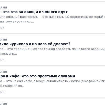
АРИЯ
: что это за овощ и с чем его едят
 или сладкий картофель, — это питательный корнеплод, который
ватому вкусу и пол…
026
АРИЯ
акое чурчхела и из чего её делают?
ла — это традиционная восточная сладость, чаще всего ассоци
 нанизанн…
026
АРИЯ
ра в кофе: что это простыми словами
а — это не сам кофе, а высушенная мякоть и кожица кофейной я
к, похожий на…
026
АРИЯ