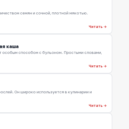
ичеством семян и сочной, плотной мякотью.
Читать →
ая каша
т особым способом с бульоном. Простыми словами,
Читать →
рослей. Он широко используется в кулинарии и
Читать →