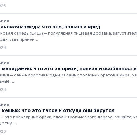
026
АРИЯ
ановая камедь: что это, польза и вред
новая камедь (Е415) — популярная пищевая добавка, загуститель
одят, где примен…
026
АРИЯ
 макадамия: что это за орехи, польза и особенности
мия — самые дорогие и одни из самых полезных орехов в мире. Узна
ьные …
026
АРИЯ
 кешью: что это такое и откуда они берутся
— это популярные орехи, плоды тропического дерева. Узнайте, что
, отку…
026