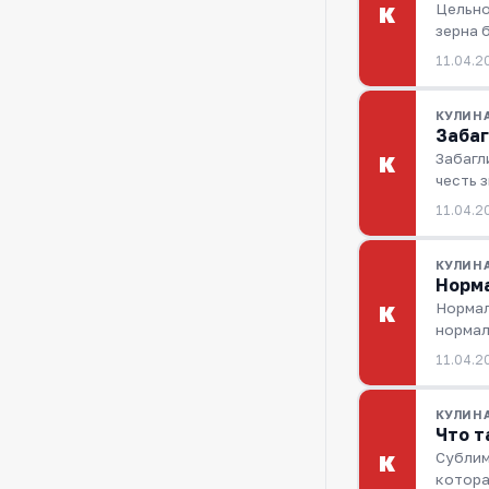
Цельно
К
зерна 
11.04.2
КУЛИН
Забаг
Забагл
К
честь 
11.04.2
КУЛИН
Норма
Нормал
К
норма
11.04.2
КУЛИН
Что т
Сублим
К
котора