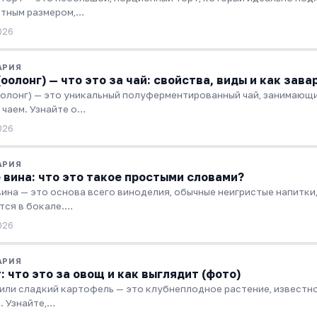
тным размером,…
026
АРИЯ
(оолонг) — что это за чай: свойства, виды и как зава
оолонг) — это уникальный полуферментированный чай, занимаю
 чаем. Узнайте о…
026
АРИЯ
 вина: что это такое простыми словами?
вина — это основа всего виноделия, обычные неигристые напитки,
тся в бокале.…
026
АРИЯ
: что это за овощ и как выглядит (фото)
 или сладкий картофель — это клубнеплодное растение, извест
. Узнайте,…