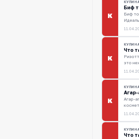
КУЛИН
Биф т
Биф то
К
Идеаль
11.04.2
КУЛИН
Что т
Ризотт
К
это не
11.04.2
КУЛИН
Агар-
Агар-а
К
космет
11.04.2
КУЛИН
Что т