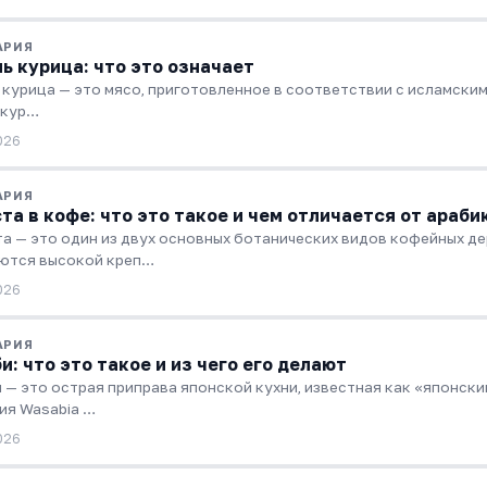
АРИЯ
ь курица: что это означает
 курица — это мясо, приготовленное в соответствии с исламскими
 кур…
026
АРИЯ
та в кофе: что это такое и чем отличается от араби
а — это один из двух основных ботанических видов кофейных дер
ются высокой креп…
026
АРИЯ
и: что это такое и из чего его делают
 — это острая приправа японской кухни, известная как «японск
ия Wasabia …
026