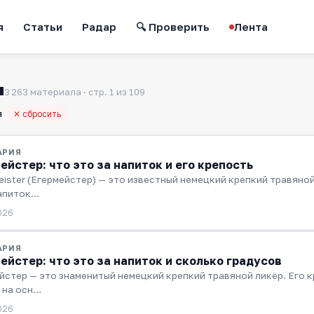
я
Статьи
Радар
🔍 Проверить
Лента
я
3 263 материала · стр. 1 из 109
я
✕ сбросить
АРИЯ
ейстер: что это за напиток и его крепость
eister (Егермейстер) — это известный немецкий крепкий травяной
Напиток…
026
АРИЯ
ейстер: что это за напиток и сколько градусов
йстер — это знаменитый немецкий крепкий травяной ликёр. Его к
 на осн…
026