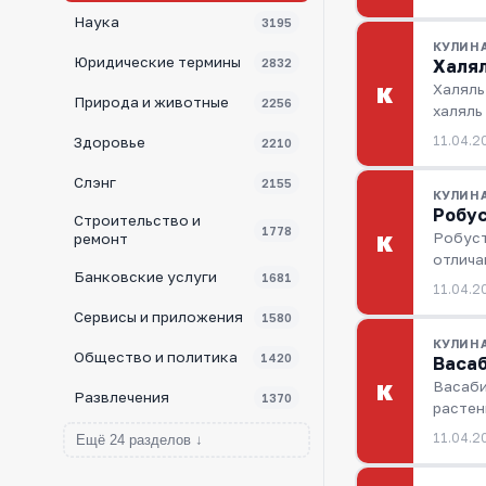
Наука
3195
КУЛИН
Юридические термины
Халял
2832
Халяль
К
Природа и животные
2256
халяль
11.04.2
Здоровье
2210
Слэнг
2155
КУЛИН
Робус
Строительство и
1778
Робуст
К
ремонт
отлича
Банковские услуги
1681
11.04.2
Сервисы и приложения
1580
КУЛИН
Общество и политика
1420
Васаб
Васаби
К
Развлечения
1370
растен
11.04.2
Ещё 24 разделов ↓