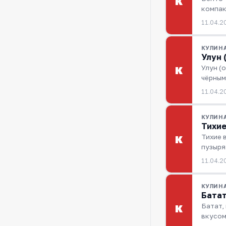
К
компак
11.04.2
КУЛИН
Улун 
Улун (
К
чёрным
11.04.2
КУЛИН
Тихие
Тихие 
К
пузыря
11.04.2
КУЛИН
Батат
Батат,
К
вкусом