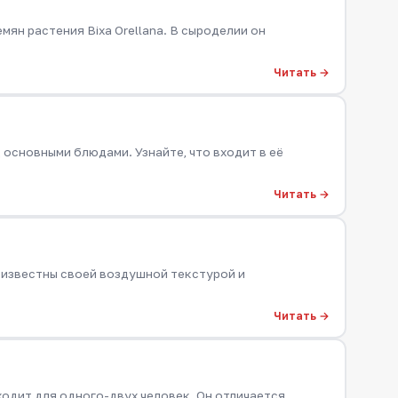
мян растения Bixa Orellana. В сыроделии он
Читать →
основными блюдами. Узнайте, что входит в её
Читать →
 известны своей воздушной текстурой и
Читать →
одит для одного-двух человек. Он отличается