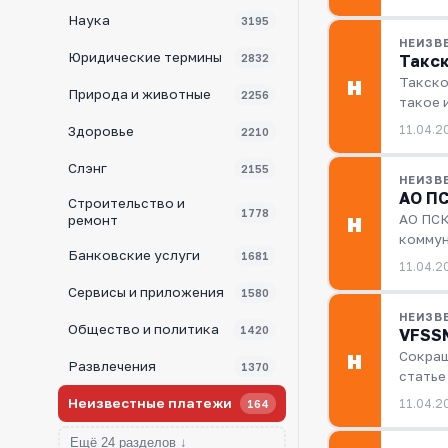
Наука
3195
НЕИЗВ
Юридические термины
Такск
2832
Такско
Н
Природа и животные
2256
такое 
11.04.2
Здоровье
2210
Слэнг
2155
НЕИЗВ
АО ПС
Строительство и
1778
АО ПСК
Н
ремонт
коммун
Банковские услуги
1681
11.04.2
Сервисы и приложения
1580
НЕИЗВ
Общество и политика
1420
VFSSM
Сокращ
Н
Развлечения
1370
статье
Неизвестные платежи
11.04.2
164
Ещё 24 разделов ↓