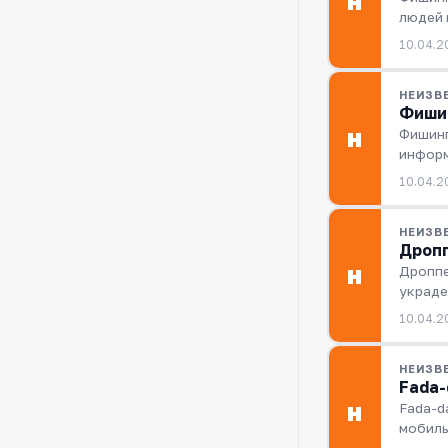
Н
людей
10.04.2
НЕИЗВ
Фишин
Фишинг
Н
инфор
10.04.2
НЕИЗВ
Дропп
Дроппе
Н
украде
10.04.2
НЕИЗВ
Fada-
Fada-d
Н
мобиль