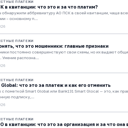
ЕСТНЫЕ ПЛАТЕЖИ
К в квитанции: что это и за что платим?
ы обнаружили аббревиатуру АО ПСК в своей квитанции, чаще вс
ии – основному п…
026
ЕСТНЫЕ ПЛАТЕЖИ
онять, что это мошенники: главные признаки
ики постоянно совершенствуют свои схемы, но их выдают общи
. Умение распозна…
026
ЕСТНЫЕ ПЛАТЕЖИ
 Global: что это за платеж и как его отменить
 с пометкой Smart Global или Bank131 Smart Glocal — это, как пр
нную подписку,…
026
ЕСТНЫЕ ПЛАТЕЖИ
О в квитанции: что это за организация и за что она