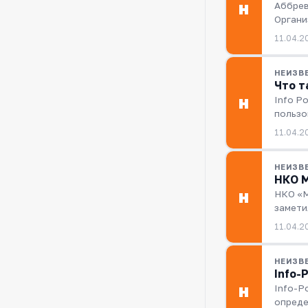
Аббрев
Н
Органи
11.04.2
НЕИЗВ
Что т
Info P
Н
пользо
11.04.2
НЕИЗВ
НКО М
НКО «М
Н
замети
11.04.2
НЕИЗВ
Info-
Info-P
Н
опреде