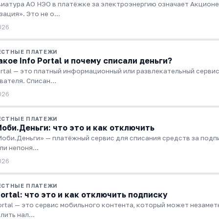
иатура АО НЭО в платёжке за электроэнергию означает Акцион
зация». Это не о…
026
ЕСТНЫЕ ПЛАТЕЖИ
акое Info Portal и почему списали деньги?
ortal — это платный информационный или развлекательный сервис
вателя. Списан…
026
ЕСТНЫЕ ПЛАТЕЖИ
оби.Деньги: что это и как отключить
оби.Деньги» — платёжный сервис для списания средств за подпи
ли непоня…
026
ЕСТНЫЕ ПЛАТЕЖИ
Portal: что это и как отключить подписку
ortal — это сервис мобильного контента, который может незаметн
лить нал…