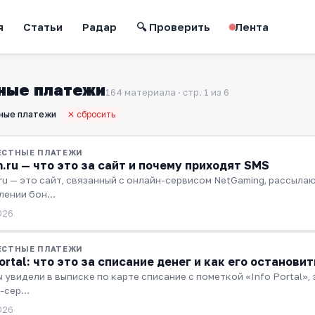
я
Статьи
Радар
🔍 Проверить
Лента
ные платежи
164 материала · стр. 1 из 6
ные платежи
✕ сбросить
ЕСТНЫЕ ПЛАТЕЖИ
.ru — что это за сайт и почему приходят SMS
ru — это сайт, связанный с онлайн-сервисом NetGaming, рассыл
лении бон…
026
ЕСТНЫЕ ПЛАТЕЖИ
Portal: что это за списание денег и как его остановит
ы увидели в выписке по карте списание с пометкой «Info Portal»,
н-сер…
026