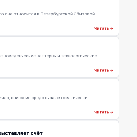
его она относится к Петербургской Сбытовой
Читать →
е поведенческие паттерны и технологические
Читать →
авило, списание средств за автоматически
Читать →
 выставляет счёт