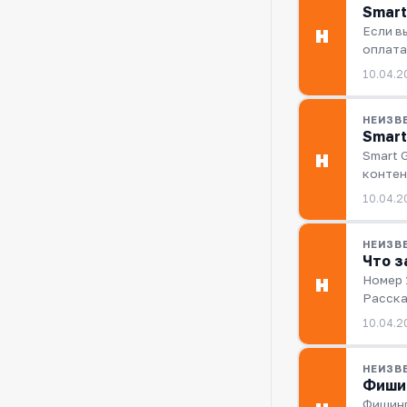
Smart
Если в
Н
оплата
10.04.2
НЕИЗВ
Smart
Smart 
Н
контен
10.04.2
НЕИЗВ
Что з
Номер 
Н
Расска
10.04.2
НЕИЗВ
Фишин
Фишинг