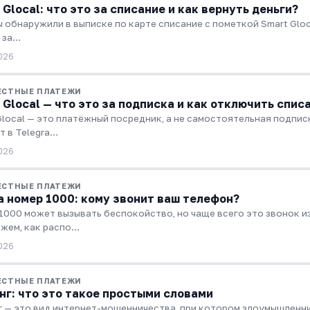
 Glocal: что это за списание и как вернуть деньги?
ы обнаружили в выписке по карте списание с пометкой Smart Glocal
 за…
026
ЕСТНЫЕ ПЛАТЕЖИ
 Glocal — что это за подписка и как отключить спис
Glocal — это платёжный посредник, а не самостоятельная подписк
т в Telegra…
026
ЕСТНЫЕ ПЛАТЕЖИ
а номер 1000: кому звонит ваш телефон?
1000 может вызывать беспокойство, но чаще всего это звонок и
жем, как распо…
026
ЕСТНЫЕ ПЛАТЕЖИ
г: что это такое простыми словами
 — это вид интернет-мошенничества, при котором злоумышленни