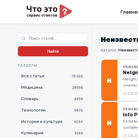
Главна
Неизвест
Каталог
/
Неизвест
Найти
РАЗДЕЛЫ
НЕИЗВ
Netgm
Все статьи
75 022
Netgm.
Н
«начис
Медицина
28006
11.04.2
Словарь
8259
НЕИЗВ
Технологии
5873
Info 
Если в
Н
История и культура
4194
онлай
Кулинария
3263
11.04.2