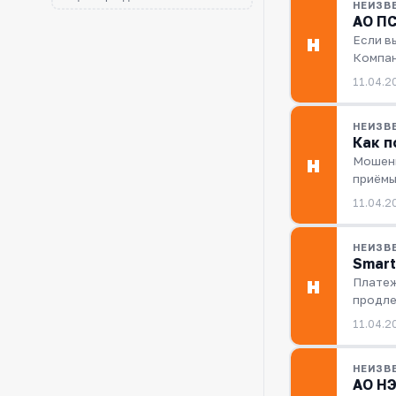
НЕИЗВ
АО ПС
Если в
Н
Компан
11.04.2
НЕИЗВ
Как п
Мошенн
Н
приёмы
11.04.2
НЕИЗВ
Smart
Платеж
Н
продле
11.04.2
НЕИЗВ
АО НЭ