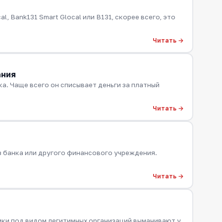
, Bank131 Smart Glocal или B131, скорее всего, это
Читать →
ания
а. Чаще всего он списывает деньги за платный
Читать →
з банка или другого финансового учреждения.
Читать →
ки под видом легитимных организаций выманивают у