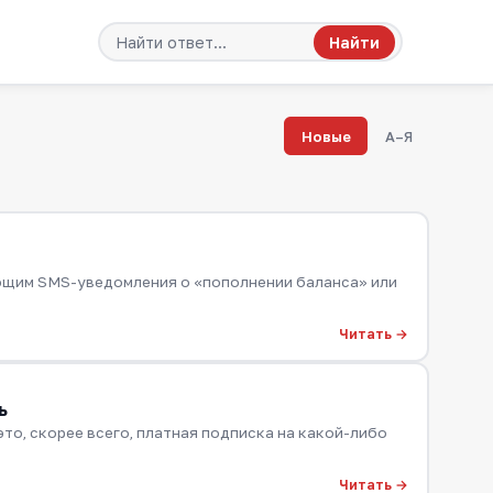
Найти
Новые
А–Я
ающим SMS-уведомления о «пополнении баланса» или
Читать →
ь
 это, скорее всего, платная подписка на какой-либо
Читать →