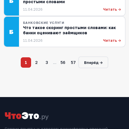
Б
простыми словами
Читать →
11.04.2026
БАНКОВСКИЕ УСЛУГИ
Что такое скоринг простыми словами: как
Б
банки оценивают заёмщиков
Читать →
11.04.2026
1
2
3
…
56
57
Вперёд →
Что
Это
.ру
Сервис понятных ответов: расшифровка списаний,